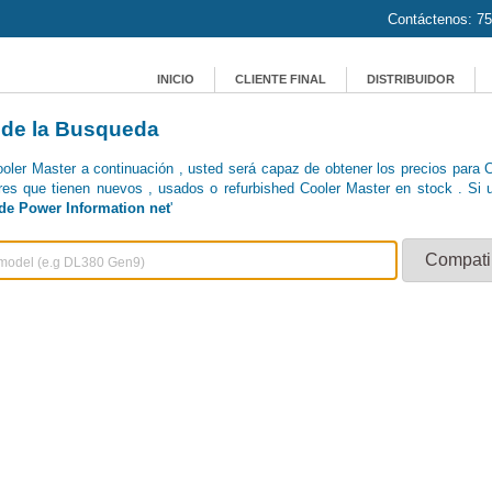
Contáctenos: 75
INICIO
CLIENTE FINAL
DISTRIBUIDOR
 de la Busqueda
Cooler Master a continuación , usted será capaz de obtener los precios para 
res que tienen nuevos , usados ​​o refurbished Cooler Master en stock . Si u
de Power Information net
'