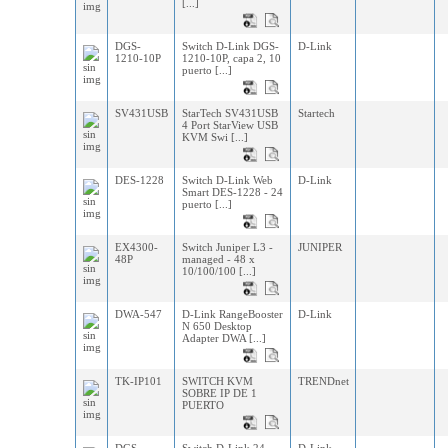
[...]
DGS-
Switch D-Link DGS-
D-Link
1210-10P
1210-10P, capa 2, 10
puerto [...]
SV431USB
StarTech SV431USB
Startech
4 Port StarView USB
KVM Swi [...]
DES-1228
Switch D-Link Web
D-Link
Smart DES-1228 - 24
puerto [...]
EX4300-
Switch Juniper L3 -
JUNIPER
48P
managed - 48 x
10/100/100 [...]
DWA-547
D-Link RangeBooster
D-Link
N 650 Desktop
Adapter DWA [...]
TK-IP101
SWITCH KVM
TRENDnet
SOBRE IP DE 1
PUERTO