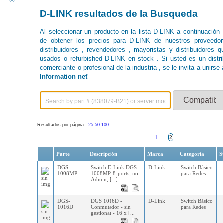
D-LINK resultados de la Busqueda
Al seleccionar un producto en la lista D-LINK a continuación
de obtener los precios para D-LINK de nuestros proveedor
distribuidores , revendedores , mayoristas y distribuidores 
usados ​​o refurbished D-LINK en stock . Si usted es un distrib
comerciante o profesional de la industria , se le invita a unirse a
Information net
'
Resultados por página :
25
50
100
1
2
Parte
Descripción
Marca
Categoría
S
DGS-
Switch D-Link DGS-
D-Link
Switch Básico
1008MP
1008MP, 8-ports, no
para Redes
Admin, [...]
DGS-
DGS 1016D -
D-Link
Switch Básico
1016D
Conmutador - sin
para Redes
gestionar - 16 x [...]