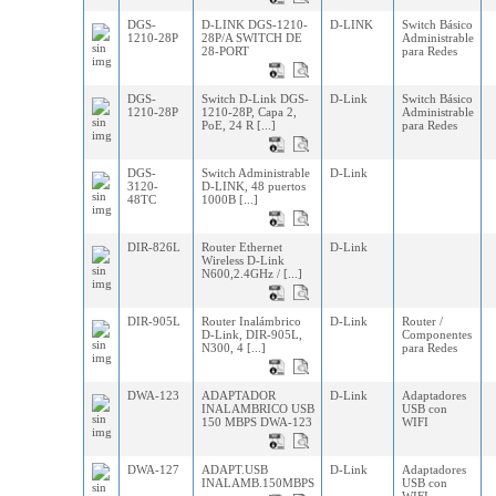
DGS-
D-LINK DGS-1210-
D-LINK
Switch Básico
1210-28P
28P/A SWITCH DE
Administrable
28-PORT
para Redes
DGS-
Switch D-Link DGS-
D-Link
Switch Básico
1210-28P
1210-28P, Capa 2,
Administrable
PoE, 24 R [...]
para Redes
DGS-
Switch Administrable
D-Link
3120-
D-LINK, 48 puertos
48TC
1000B [...]
DIR-826L
Router Ethernet
D-Link
Wireless D-Link
N600,2.4GHz / [...]
DIR-905L
Router Inalámbrico
D-Link
Router /
D-Link, DIR-905L,
Componentes
N300, 4 [...]
para Redes
DWA-123
ADAPTADOR
D-Link
Adaptadores
INALAMBRICO USB
USB con
150 MBPS DWA-123
WIFI
DWA-127
ADAPT.USB
D-Link
Adaptadores
INALAMB.150MBPS
USB con