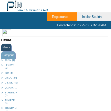
Power Information Net
Registrarte
Iniciar Sesión
Contáctenos: 758-5765 / 326-0444
Filtrar(85)
Marca
Categoria
3COM (1)
LENOVO
(1)
IBM (4)
CISCO (34)
D-LINK (41)
QLOGIC (1)
STARTECH
(1)
JUNIPER
(1)
TRENDNET
(1)