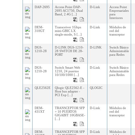
DAP-2695
Access Point DAP-
D-Link
Access Point
2695 AC1750, Dual
Empresariales
Band, 2.4G [...]
para
Interiores
DEM-
Transceiver 1Gbps
D-Link
Módulos de
310GT
mini-GBIC LX
red del
single-mode, S [...]
transceptor
DGS-
D-LINK DGS-1210-
D-LINK
Switch Básico
1210-28
28 SWITCH DE 28-
Administrable
PORT
para Redes
DGS-
Switch Smart Web
D-Link
Switch Básico
1210-28
1210, 24 puertos
Administrable
10/100/1000 [...]
para Redes
QLE2562E
Qlogic QLE2562-E -
QLOGIC
Host bus adapter -
PCI Exp [...]
DEM-
TRANSCEPTOR SFP
D-Link
Módulos de
431XT
+ 10 PUERTOS
red del
GIGABIT 10GBASE-
transceptor
[...]
DEM-
TRANSCEPTOR SFP
D-Link
Módulos de