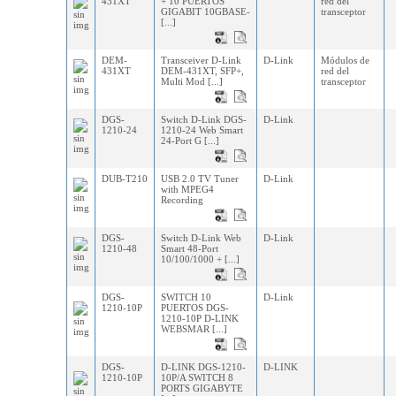
431XT
+ 10 PUERTOS
red del
GIGABIT 10GBASE-
transceptor
[...]
DEM-
Transceiver D-Link
D-Link
Módulos de
431XT
DEM-431XT, SFP+,
red del
Multi Mod [...]
transceptor
DGS-
Switch D-Link DGS-
D-Link
1210-24
1210-24 Web Smart
24-Port G [...]
DUB-T210
USB 2.0 TV Tuner
D-Link
with MPEG4
Recording
DGS-
Switch D-Link Web
D-Link
1210-48
Smart 48-Port
10/100/1000 + [...]
DGS-
SWITCH 10
D-Link
1210-10P
PUERTOS DGS-
1210-10P D-LINK
WEBSMAR [...]
DGS-
D-LINK DGS-1210-
D-LINK
1210-10P
10P/A SWITCH 8
PORTS GIGABYTE