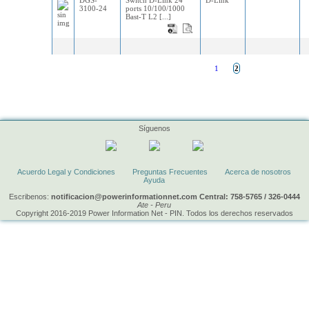
DGS-
Switch D-Link 24
D-Link
3100-24
ports 10/100/1000
Bast-T L2 [...]
1
2
Síguenos
Acuerdo Legal y Condiciones
Preguntas Frecuentes
Acerca de nosotros
Ayuda
Escribenos:
notificacion@powerinformationnet.com Central: 758-5765 / 326-0444
Ate - Peru
Copyright 2016-2019 Power Information Net - PIN. Todos los derechos reservados