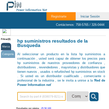
Power Information Net
Registrarte
Iniciar Sesión
Contáctenos: 758-5765 / 326-0444
Filtrar(0)
hp suministros resultados de la
Busqueda
Marca
Al seleccionar un producto en la lista hp suministros a
Categoria
continuación , usted será capaz de obtener los precios para
hp suministros de nuestros proveedores de confianza ,
distribuidores , revendedores , mayoristas y distribuidores que
tienen nuevos , usados ​​o refurbished hp suministros en stock
. Si usted es un distribuidor cualificado , comerciante o
profesional de la industria , se le invita a unirse a la '
Red de
Power Information net
'
Resultados por página :
25
50
100