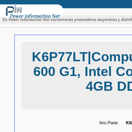
Power Information Net
En Power Information Net encontrarás proveedores mayoristas y distrib
K6P77LT|Compu
600 G1, Intel C
4GB D
Nro Parte
K6