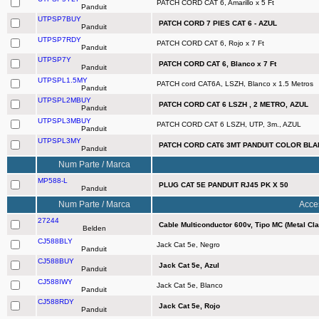
PATCH CORD CAT 6, Amarillo x 5 Ft
Panduit
UTPSP7BUY
PATCH CORD 7 PIES CAT 6 - AZUL
Panduit
UTPSP7RDY
PATCH CORD CAT 6, Rojo x 7 Ft
Panduit
UTPSP7Y
PATCH CORD CAT 6, Blanco x 7 Ft
Panduit
UTPSPL1.5MY
PATCH cord CAT6A, LSZH, Blanco x 1.5 Metros
Panduit
UTPSPL2MBUY
PATCH CORD CAT 6 LSZH , 2 METRO, AZUL
Panduit
UTPSPL3MBUY
PATCH CORD CAT 6 LSZH, UTP, 3m., AZUL
Panduit
UTPSPL3MY
PATCH CORD CAT6 3MT PANDUIT COLOR BL
Panduit
Num Parte / Marca
MP588-L
PLUG CAT 5E PANDUIT RJ45 PK X 50
Panduit
Num Parte / Marca
Acce
27244
Cable Multiconductor 600v, Tipo MC (Metal Cl
Belden
CJ588BLY
Jack Cat 5e, Negro
Panduit
CJ588BUY
Jack Cat 5e, Azul
Panduit
CJ588IWY
Jack Cat 5e, Blanco
Panduit
CJ588RDY
Jack Cat 5e, Rojo
Panduit