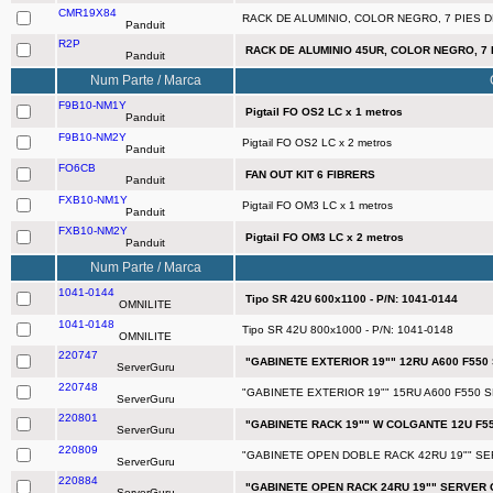
CMR19X84
RACK DE ALUMINIO, COLOR NEGRO, 7 PIES 
Panduit
R2P
RACK DE ALUMINIO 45UR, COLOR NEGRO, 7
Panduit
Num Parte / Marca
F9B10-NM1Y
Pigtail FO OS2 LC x 1 metros
Panduit
F9B10-NM2Y
Pigtail FO OS2 LC x 2 metros
Panduit
FO6CB
FAN OUT KIT 6 FIBRERS
Panduit
FXB10-NM1Y
Pigtail FO OM3 LC x 1 metros
Panduit
FXB10-NM2Y
Pigtail FO OM3 LC x 2 metros
Panduit
Num Parte / Marca
1041-0144
Tipo SR 42U 600x1100 - P/N: 1041-0144
OMNILITE
1041-0148
Tipo SR 42U 800x1000 - P/N: 1041-0148
OMNILITE
220747
"GABINETE EXTERIOR 19"" 12RU A600 F55
ServerGuru
220748
"GABINETE EXTERIOR 19"" 15RU A600 F550
ServerGuru
220801
"GABINETE RACK 19"" W COLGANTE 12U F55
ServerGuru
220809
"GABINETE OPEN DOBLE RACK 42RU 19"" SERV
ServerGuru
220884
"GABINETE OPEN RACK 24RU 19"" SERVER GU
ServerGuru