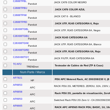
CJ688TPBL
JACK CAT6 COLOR NEGRO
Panduit
CJ688TPBU
JACK CAT6 COLOR AZUL
Panduit
CJ688TPIW
JACK CAT 6 - BLANCO
Panduit
CJ688TPRD
JACK UTP, RJ45 CATEGORIA 6, Rojo
Panduit
CJ6X88TGBL
JACK UTP, RJ45 CATEGORIA 6A, Negro
Panduit
CJ6X88TGBU
JACK RJ45 CATEGORIA 6A
Panduit
CJ6X88TGIW
JACK UTP, RJ45 CATEGORIA 6A, Blanco
Panduit
CJ6X88TGRD
JACK UTP, RJ45 CATEGORIA 6A, Rojo
Panduit
CJS6X88TGY
JACK F/UTP, RJ45 CATEGORIA 6A
Panduit
TC-NT2
Testeador de Cables de Red (TP & Coax)
TRENDnet
Num Parte / Marca
AP7821
PDU APC Metered Rack, AC 200/208/230 V, (8
HP
AP8853
RACK PDU 2G, METERED, ZEROU, 32A, 230V, (
APC
AP8858
Rack PDU 2G, pantalla de visualización, ZeroU,
APC
AP8953
Switched Rack PDU 2G Zero U - CA 200/208/230 
APC
AP9665
RACK APC AP9565 RACK PDU, BASIC, 1U, 16A,
APC