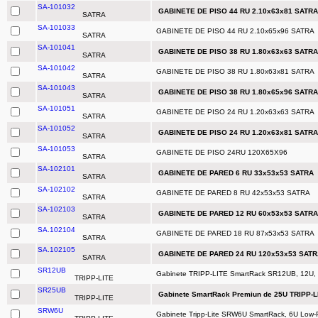
SA-101032
GABINETE DE PISO 44 RU 2.10x63x81 SATR
SATRA
SA-101033
GABINETE DE PISO 44 RU 2.10x65x96 SATRA
SATRA
SA-101041
GABINETE DE PISO 38 RU 1.80x63x63 SATR
SATRA
SA-101042
GABINETE DE PISO 38 RU 1.80x63x81 SATRA
SATRA
SA-101043
GABINETE DE PISO 38 RU 1.80x65x96 SATR
SATRA
SA-101051
GABINETE DE PISO 24 RU 1.20x63x63 SATRA
SATRA
SA-101052
GABINETE DE PISO 24 RU 1.20x63x81 SATR
SATRA
SA-101053
GABINETE DE PISO 24RU 120X65X96
SATRA
SA-102101
GABINETE DE PARED 6 RU 33x53x53 SATRA
SATRA
SA-102102
GABINETE DE PARED 8 RU 42x53x53 SATRA
SATRA
SA-102103
GABINETE DE PARED 12 RU 60x53x53 SATR
SATRA
SA.102104
GABINETE DE PARED 18 RU 87x53x53 SATRA
SATRA
SA.102105
GABINETE DE PARED 24 RU 120x53x53 SAT
SATRA
SR12UB
Gabinete TRIPP-LITE SmartRack SR12UB, 12U, 
TRIPP-LITE
SR25UB
Gabinete SmartRack Premiun de 25U TRIPP-
TRIPP-LITE
SRW6U
Gabinete Tripp-Lite SRW6U SmartRack, 6U Low-Pr