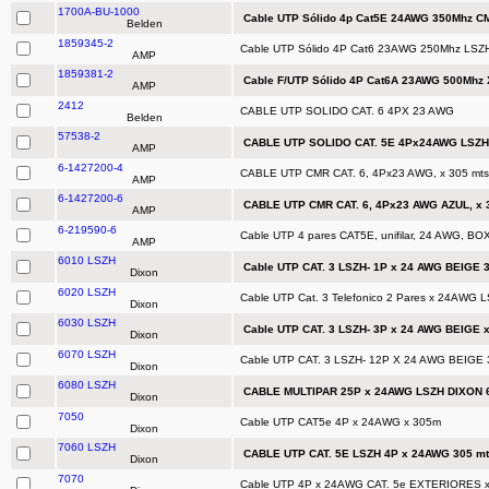
1700A-BU-1000
Cable UTP Sólido 4p Cat5E 24AWG 350Mhz CM
Belden
1859345-2
Cable UTP Sólido 4P Cat6 23AWG 250Mhz LSZH
AMP
1859381-2
Cable F/UTP Sólido 4P Cat6A 23AWG 500Mhz 
AMP
2412
CABLE UTP SOLIDO CAT. 6 4PX 23 AWG
Belden
57538-2
CABLE UTP SOLIDO CAT. 5E 4Px24AWG LSZ
AMP
6-1427200-4
CABLE UTP CMR CAT. 6, 4Px23 AWG, x 305 mts
AMP
6-1427200-6
CABLE UTP CMR CAT. 6, 4Px23 AWG AZUL, x 
AMP
6-219590-6
Cable UTP 4 pares CAT5E, unifilar, 24 AWG, B
AMP
6010 LSZH
Cable UTP CAT. 3 LSZH- 1P x 24 AWG BEIGE 
Dixon
6020 LSZH
Cable UTP Cat. 3 Telefonico 2 Pares x 24AWG L
Dixon
6030 LSZH
Cable UTP CAT. 3 LSZH- 3P x 24 AWG BEIGE 
Dixon
6070 LSZH
Cable UTP CAT. 3 LSZH- 12P X 24 AWG BEIGE
Dixon
6080 LSZH
CABLE MULTIPAR 25P x 24AWG LSZH DIXON 
Dixon
7050
Cable UTP CAT5e 4P x 24AWG x 305m
Dixon
7060 LSZH
CABLE UTP CAT. 5E LSZH 4P x 24AWG 305 mt
Dixon
7070
Cable UTP 4P x 24AWG CAT. 5e EXTERIORES 