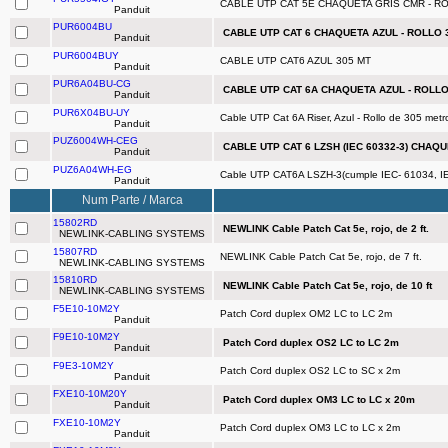
CABLE UTP CAT 5E CHAQUETA GRIS CMR - R
Panduit
PUR6004BU
CABLE UTP CAT 6 CHAQUETA AZUL - ROLLO 
Panduit
PUR6004BUY
CABLE UTP CAT6 AZUL 305 MT
Panduit
PUR6A04BU-CG
CABLE UTP CAT 6A CHAQUETA AZUL - ROLL
Panduit
PUR6X04BU-UY
Cable UTP Cat 6A Riser, Azul - Rollo de 305 metr
Panduit
PUZ6004WH-CEG
CABLE UTP CAT 6 LZSH (IEC 60332-3) CHAQU
Panduit
PUZ6A04WH-EG
Cable UTP CAT6A LSZH-3(cumple IEC- 61034, IEC
Panduit
Num Parte / Marca
15802RD
NEWLINK Cable Patch Cat 5e, rojo, de 2 ft.
NEWLINK-CABLING SYSTEMS
15807RD
NEWLINK Cable Patch Cat 5e, rojo, de 7 ft.
NEWLINK-CABLING SYSTEMS
15810RD
NEWLINK Cable Patch Cat 5e, rojo, de 10 ft
NEWLINK-CABLING SYSTEMS
F5E10-10M2Y
Patch Cord duplex OM2 LC to LC 2m
Panduit
F9E10-10M2Y
Patch Cord duplex OS2 LC to LC 2m
Panduit
F9E3-10M2Y
Patch Cord duplex OS2 LC to SC x 2m
Panduit
FXE10-10M20Y
Patch Cord duplex OM3 LC to LC x 20m
Panduit
FXE10-10M2Y
Patch Cord duplex OM3 LC to LC x 2m
Panduit