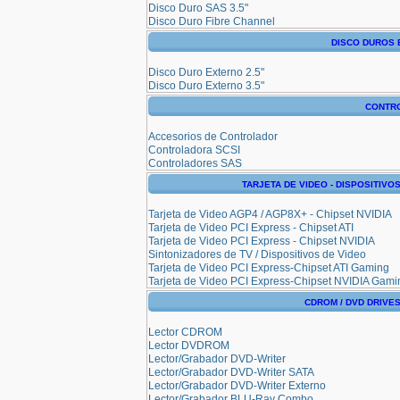
Disco Duro SAS 3.5"
Disco Duro Fibre Channel
DISCO DUROS
Disco Duro Externo 2.5"
Disco Duro Externo 3.5"
CONTR
Accesorios de Controlador
Controladora SCSI
Controladores SAS
TARJETA DE VIDEO - DISPOSITIVO
Tarjeta de Video AGP4 / AGP8X+ - Chipset NVIDIA
Tarjeta de Video PCI Express - Chipset ATI
Tarjeta de Video PCI Express - Chipset NVIDIA
Sintonizadores de TV / Dispositivos de Video
Tarjeta de Video PCI Express-Chipset ATI Gaming
Tarjeta de Video PCI Express-Chipset NVIDIA Gami
CDROM / DVD DRIVES
Lector CDROM
Lector DVDROM
Lector/Grabador DVD-Writer
Lector/Grabador DVD-Writer SATA
Lector/Grabador DVD-Writer Externo
Lector/Grabador BLU-Ray Combo