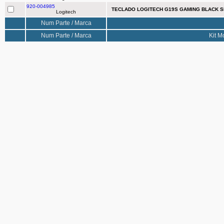
920-004985
TECLADO LOGITECH G19S GAMING BLACK SP
Logitech
Num Parte / Marca
Num Parte / Marca
Kit M