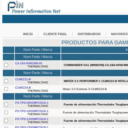
Power Information Net
INICIO
CLIENTE FINAL
DISTRIBUIDOR
MAYORIST
PRODUCTOS PARA GAM
Num Parte / Marca
A
Num Parte / Marca
CA-184-00M1WN-00
COMMANDER G41 (WINDOW) CA-1B4-00M1WN-
THERMALTAKE
Num Parte / Marca
CLW0222-B
WATER 3.0 PERFORMER C CLW0222-B INTEL
THERMALTAKE
CLW0224-B
Water 3.0 Extreme S CLW0224-B
THERMALTAKE
Num Parte / Marca
PS-TPD-0850MPCGUS-1
Fuente de alimentación Thermaltake Toughp
THERMALTAKE
PS-TPD-1000MPCGUS-1
Fuente de alimentación Thermaltake Toughpow
THERMALTAKE
PS-TPD-1200MPCGUS-1
Fuente de alimentación Thermaltake Toughp
THERMALTAKE
PS-TPD-1500MPCGUS-1