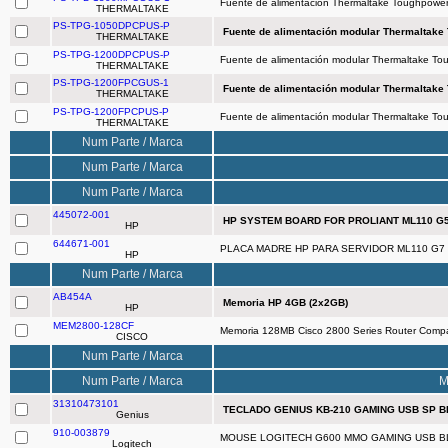
Fuente de alimentación Thermaltake Toughpow
THERMALTAKE
PS-TPG-1050DPCPUS-P
Fuente de alimentación modular Thermaltake
THERMALTAKE
PS-TPG-1200DPCPUS-P
Fuente de alimentación modular Thermaltake T
THERMALTAKE
PS-TPG-1200FPCGUS-1
Fuente de alimentación modular Thermaltake
THERMALTAKE
PS-TPG-1200FPCPUS-P
Fuente de alimentación modular Thermaltake T
THERMALTAKE
Num Parte / Marca
Num Parte / Marca
Num Parte / Marca
445072-001
HP SYSTEM BOARD FOR PROLIANT ML110 G
HP
644671-001
PLACA MADRE HP PARA SERVIDOR ML110 G7
HP
Num Parte / Marca
AB454A
Memoria HP 4GB (2x2GB)
HP
MEM2800-128CF
Memoria 128MB Cisco 2800 Series Router Compa
CISCO
Num Parte / Marca
Num Parte / Marca
M
31310473101
TECLADO GENIUS KB-210 GAMING USB SP BL
Genius
910-003879
MOUSE LOGITECH G600 MMO GAMING USB B
Logitech